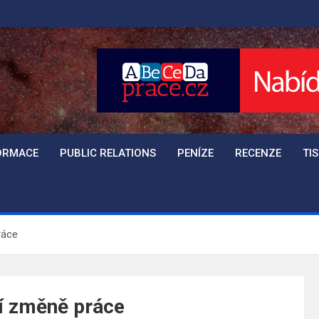
ORMACE
PUBLIC RELATIONS
PENÍZE
RECENZE
TI
ráce
í změně práce