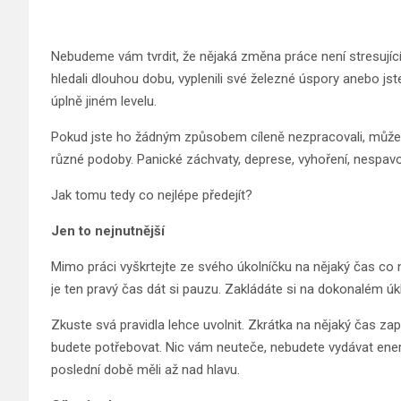
Nebudeme vám tvrdit, že nějaká změna práce není stresující –
hledali dlouhou dobu, vyplenili své železné úspory anebo jst
úplně jiném levelu.
Pokud jste ho žádným způsobem cíleně nezpracovali, může 
různé podoby. Panické záchvaty, deprese, vyhoření, nespavos
Jak tomu tedy co nejlépe předejít?
Jen to nejnutnější
Mimo práci vyškrtejte ze svého úkolníčku na nějaký čas co 
je ten pravý čas dát si pauzu. Zakládáte si na dokonalém úk
Zkuste svá pravidla lehce uvolnit. Zkrátka na nějaký čas z
budete potřebovat. Nic vám neuteče, nebudete vydávat energ
poslední době měli až nad hlavu.