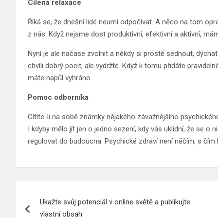
Cílená relaxace
Říká se, že dnešní lidé neumí odpočívat. A něco na tom opr
z nás. Když nejsme dost produktivní, efektivní a aktivní, m
Nyní je ale načase zvolnit a někdy si prostě sednout, dýchat
chvíli dobrý pocit, ale vydržte. Když k tomu přidáte pravid
máte napůl vyhráno.
Pomoc odborníka
Cítíte-li na sobě známky nějakého závažnějšího psychického
I kdyby mělo jít jen o jedno sezení, kdy vás uklidní, že se 
regulovat do budoucna. Psychické zdraví není něčím, s čím by
Navigace
Ukažte svůj potenciál v online světě a publikujte
pro
vlastní obsah