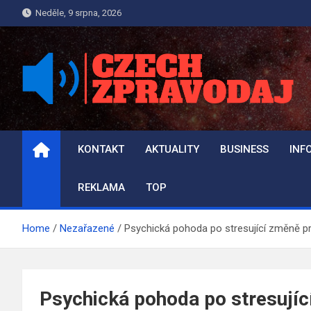
Skip
Neděle, 9 srpna, 2026
to
content
REPORTER.CZECH-
Reportér online a Novinky
ZPRAVODAJ.CZ
KONTAKT
AKTUALITY
BUSINESS
INF
REKLAMA
TOP
Home
Nezařazené
Psychická pohoda po stresující změně p
Psychická pohoda po stresujíc