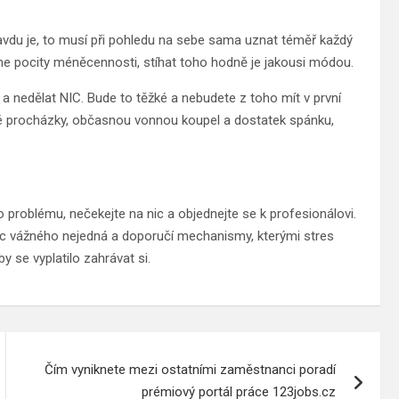
avdu je, to musí při pohledu na sebe sama uznat téměř každý
áme pocity méněcennosti, stíhat toho hodně je jakousi módou.
 a nedělat NIC. Bude to těžké a nebudete z toho mít v první
elné procházky, občasnou vonnou koupel a dostatek spánku,
 problému, nečekejte na nic a objednejte se k profesionálovi.
o nic vážného nejedná a doporučí mechanismy, kterými stres
 se vyplatilo zahrávat si.
Čím vyniknete mezi ostatními zaměstnanci poradí
prémiový portál práce 123jobs.cz