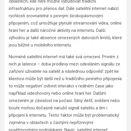
oblastech, kde není možné vybudovat tradiční
infrastrukturu pro přenos dat. Dále satelitní internet nabízí
rychlosti srovnatelné s pevným širokopásmovým
připojením, což umožňuje plynulé streamování videa, online
hraní her a další náročné aktivity na internetu. Další
výhodou je také absence omezených datových limitů, které
jsou běžné u mobilního internetu.
Nicméně satelitní internet má také svá omezení. Prvním z
nich je latence – doba prodlevy mezi odesláním signálu ze
zařízení uživatele na satelit a následnou odpověd‘ zpět ke
klientovi může být delší než u tradičního pevného připojenía
to může negativn‘ ovlivnit interakci v reálném čase jako
např’klad videohovory nebo online hraní her. Dalším
omezením je závislost na počasí. Silný déšť, sněžení nebo
bouře mohou dočasně narušit signál satelitu a tím i
připojení k internetu. Tento faktor může být problematický
zejména v oblastech s častými nepříznivými
povětrnostními podmínkami. Navíc, satelitní internet