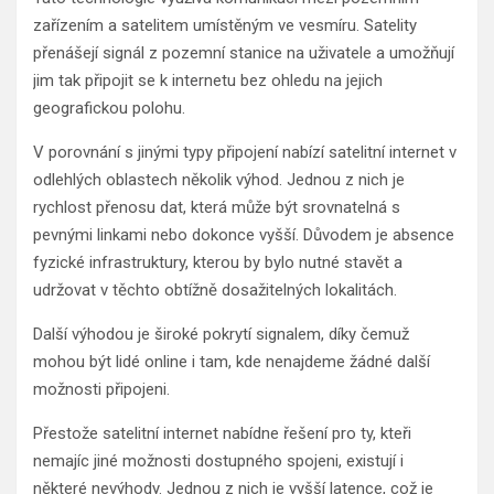
zařízením a satelitem umístěným ve vesmíru. Satelity
přenášejí signál z pozemní stanice na uživatele a umožňují
jim tak připojit se k internetu bez ohledu na jejich
geografickou polohu.
V porovnání s jinými typy připojení nabízí satelitní internet v
odlehlých oblastech několik výhod. Jednou z nich je
rychlost přenosu dat, která může být srovnatelná s
pevnými linkami nebo dokonce vyšší. Důvodem je absence
fyzické infrastruktury, kterou by bylo nutné stavět a
udržovat v těchto obtížně dosažitelných lokalitách.
Další výhodou je široké pokrytí signalem, díky čemuž
mohou být lidé online i tam, kde nenajdeme žádné další
možnosti připojeni.
Přestože satelitní internet nabídne řešení pro ty, kteři
nemajíc jiné možnosti dostupného spojeni, existují i
některé nevýhody. Jednou z nich je vyšší latence, což je