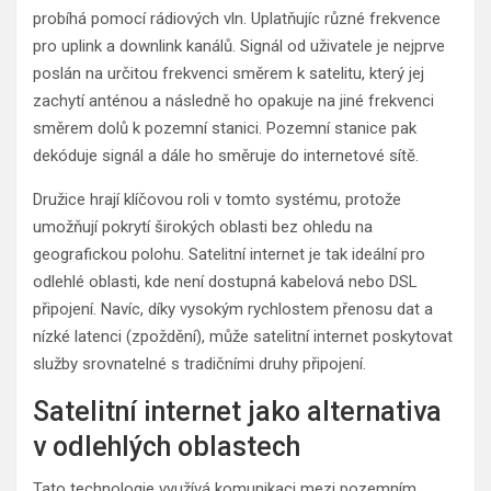
probíhá pomocí rádiových vln. Uplatňujíc různé frekvence
pro uplink a downlink kanálů. Signál od uživatele je nejprve
poslán na určitou frekvenci směrem k satelitu, který jej
zachytí anténou a následně ho opakuje na jiné frekvenci
směrem dolů k pozemní stanici. Pozemní stanice pak
dekóduje signál a dále ho směruje do internetové sítě.
Družice hrají klíčovou roli v tomto systému, protože
umožňují pokrytí širokých oblasti bez ohledu na
geografickou polohu. Satelitní internet je tak ideální pro
odlehlé oblasti, kde není dostupná kabelová nebo DSL
připojení. Navíc, díky vysokým rychlostem přenosu dat a
nízké latenci (zpoždění), může satelitní internet poskytovat
služby srovnatelné s tradičními druhy připojení.
Satelitní internet jako alternativa
v odlehlých oblastech
Tato technologie využívá komunikaci mezi pozemním