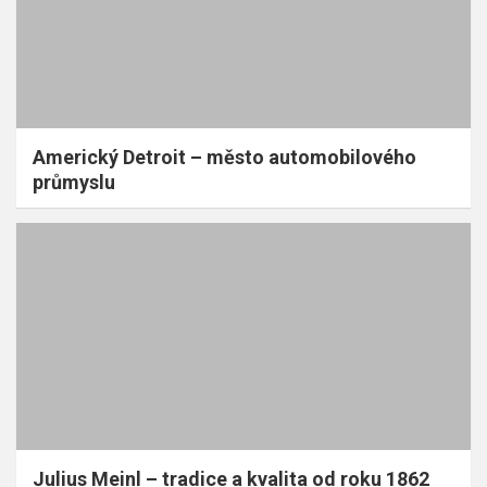
Americký Detroit – město automobilového
průmyslu
Julius Meinl – tradice a kvalita od roku 1862