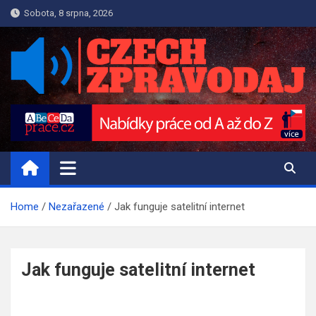
Skip
Sobota, 8 srpna, 2026
to
content
REPORTER.CZECH-
Reportér online a Novinky
ZPRAVODAJ.CZ
Home
Nezařazené
Jak funguje satelitní internet
Jak funguje satelitní internet