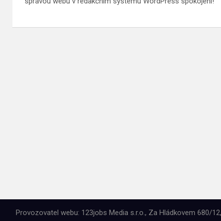
správou webu v redakčním systému WordPress spokojeni!
Provozovatel webu: 123jobs Media s.r.o., Za Hládkovem 680/12,