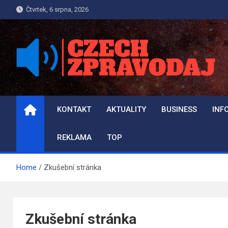
Skip
Čtvrtek, 6 srpna, 2026
to
content
REPORTER.CZECH-
Reportér online a Novinky
ZPRAVODAJ.CZ
KONTAKT
AKTUALITY
BUSINESS
INF
REKLAMA
TOP
Home
Zkušební stránka
Zkušební stránka