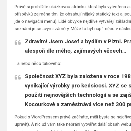
Právě si prohlížíte ukázkovou stránku, která byla vytvořena 
příspěvků zejména tím, že obsahují nějaký statický text a j
jde o navigační menu). Lidé obvykle nejdříve vytvářejí zákla
seznámí je se svými záměry. Může to být např. něco v následu
Zdravím! Jsem Josef a bydlím v Plzni. Pra
alespoň dle mého, zajímavých věcech…
…a nebo něco takového:
Společnost XYZ byla založena v roce 198
vynikající výrobky pro kedsicosi. XYZ se s
použití nejnovějších technologií a se zaji
Kocourkově a zaměstnává více než 300 pr
Pokud s WordPressem právě začínáte, měli byste se nejdříve
upravit). A nic už vám také nebrání vytvářet další obsah we